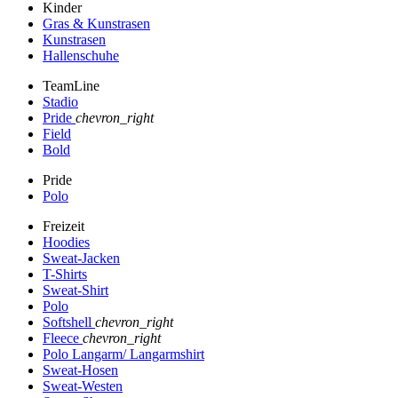
Kinder
Gras & Kunstrasen
Kunstrasen
Hallenschuhe
TeamLine
Stadio
Pride
chevron_right
Field
Bold
Pride
Polo
Freizeit
Hoodies
Sweat-Jacken
T-Shirts
Sweat-Shirt
Polo
Softshell
chevron_right
Fleece
chevron_right
Polo Langarm/ Langarmshirt
Sweat-Hosen
Sweat-Westen