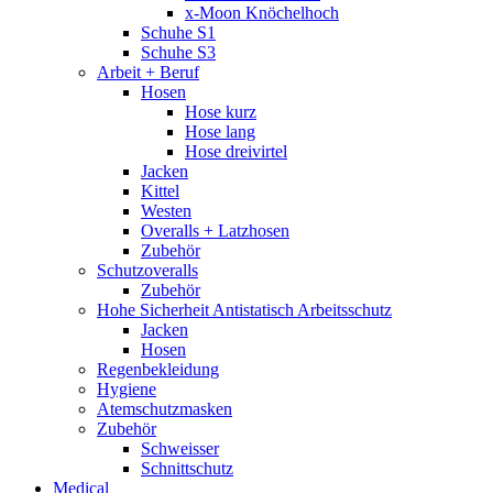
x-Moon Knöchelhoch
Schuhe S1
Schuhe S3
Arbeit + Beruf
Hosen
Hose kurz
Hose lang
Hose dreivirtel
Jacken
Kittel
Westen
Overalls + Latzhosen
Zubehör
Schutzoveralls
Zubehör
Hohe Sicherheit Antistatisch Arbeitsschutz
Jacken
Hosen
Regenbekleidung
Hygiene
Atemschutzmasken
Zubehör
Schweisser
Schnittschutz
Medical