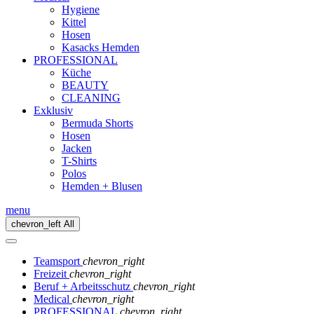
Hygiene
Kittel
Hosen
Kasacks Hemden
PROFESSIONAL
Küche
BEAUTY
CLEANING
Exklusiv
Bermuda Shorts
Hosen
Jacken
T-Shirts
Polos
Hemden + Blusen
menu
chevron_left
All
Teamsport
chevron_right
Freizeit
chevron_right
Beruf + Arbeitsschutz
chevron_right
Medical
chevron_right
PROFESSIONAL
chevron_right