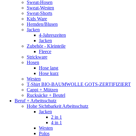
Sweat-Hosen
Sweat-Westen
Sweat-Shorts
Kids Ware
Hemden/Blusen
Jacken
4-Jahreszeiten
Jacken
Zubehör - Kleinteile
Fleece
Strickware
Hosen
Hose lang
Hose kurz
Westen
T-Shirt BIO-BAUMWOLLE GOTS-ZERTIFIZIERT
Cappi + Mützen
Rucksäcke + Beutel
Beruf + Arbeitsschutz
Hohe Sichtbarkeit Arbeitsschutz
Jacken
2 in 1
4 in 1
Westen
Polos