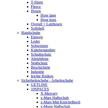
T-Shirts
Fleece
Hosen
Hose lang
Hose kurz
Overall + Latzhosen
Softshell
Handschuhe
Einweg
Leder
Schweisser
Kältebeständige
Schnittschutz
Abriebfeste
Stoßschutz
Beschichtete
Industrie
leichte Risiken
Sicherheitsschuhe - Arbeitsschuhe
GETLINE
10SPACES
X-Mercury
x-Mars Halbschuh
x-Mars-Mid Knöchelhoch
x-Moon Halbschuh