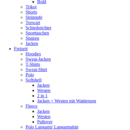
Bold
Trikot
Shorts
Strümpfe
Torwart
Schiedsrichter
Sporttaschen
Stutzen
Jacken
Freizeit
Hoodies
Sweat-Jacken
T-Shirts
Sweat-Shirt
Polo
Softshell
Jacken
Westen
2 in 1
Jacken + Westen mit Wattierung
Fleece
Jacken
Westen
Pullover
Polo Langarm/ Langarmshirt