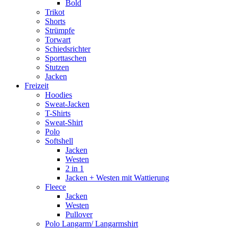
Bold
Trikot
Shorts
Strümpfe
Torwart
Schiedsrichter
Sporttaschen
Stutzen
Jacken
Freizeit
Hoodies
Sweat-Jacken
T-Shirts
Sweat-Shirt
Polo
Softshell
Jacken
Westen
2 in 1
Jacken + Westen mit Wattierung
Fleece
Jacken
Westen
Pullover
Polo Langarm/ Langarmshirt