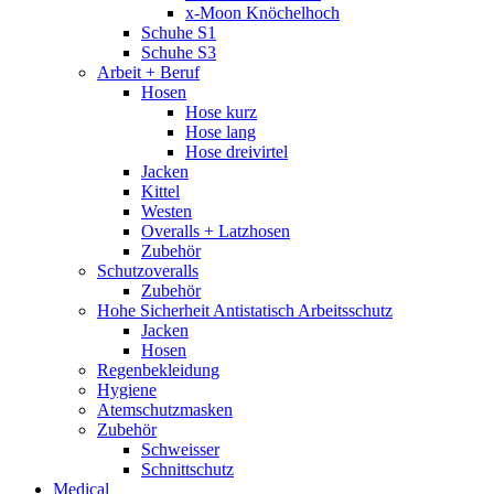
x-Moon Knöchelhoch
Schuhe S1
Schuhe S3
Arbeit + Beruf
Hosen
Hose kurz
Hose lang
Hose dreivirtel
Jacken
Kittel
Westen
Overalls + Latzhosen
Zubehör
Schutzoveralls
Zubehör
Hohe Sicherheit Antistatisch Arbeitsschutz
Jacken
Hosen
Regenbekleidung
Hygiene
Atemschutzmasken
Zubehör
Schweisser
Schnittschutz
Medical