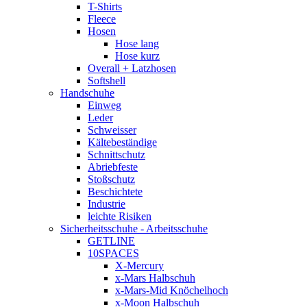
T-Shirts
Fleece
Hosen
Hose lang
Hose kurz
Overall + Latzhosen
Softshell
Handschuhe
Einweg
Leder
Schweisser
Kältebeständige
Schnittschutz
Abriebfeste
Stoßschutz
Beschichtete
Industrie
leichte Risiken
Sicherheitsschuhe - Arbeitsschuhe
GETLINE
10SPACES
X-Mercury
x-Mars Halbschuh
x-Mars-Mid Knöchelhoch
x-Moon Halbschuh