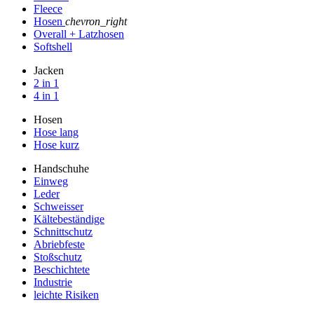
Fleece
Hosen
chevron_right
Overall + Latzhosen
Softshell
Jacken
2 in 1
4 in 1
Hosen
Hose lang
Hose kurz
Handschuhe
Einweg
Leder
Schweisser
Kältebeständige
Schnittschutz
Abriebfeste
Stoßschutz
Beschichtete
Industrie
leichte Risiken