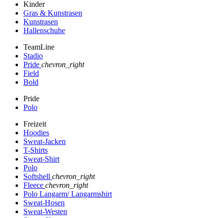
Kinder
Gras & Kunstrasen
Kunstrasen
Hallenschuhe
TeamLine
Stadio
Pride
chevron_right
Field
Bold
Pride
Polo
Freizeit
Hoodies
Sweat-Jacken
T-Shirts
Sweat-Shirt
Polo
Softshell
chevron_right
Fleece
chevron_right
Polo Langarm/ Langarmshirt
Sweat-Hosen
Sweat-Westen