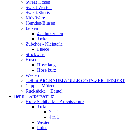
Sweat-Hosen
Sweat-Westen
Sweat-Shorts
Kids Ware
Hemden/Blusen
Jacken
4-Jahreszeiten
Jacken
Zubehör - Kleinteile
Fleece
Strickware
Hosen
Hose lang
Hose kurz
Westen
T-Shirt BIO-BAUMWOLLE GOTS-ZERTIFIZIERT
Cappi + Mützen
Rucksäcke + Beutel
Beruf + Arbeitsschutz
Hohe Sichtbarkeit Arbeitsschutz
Jacken
2 in 1
4 in 1
Westen
Polos