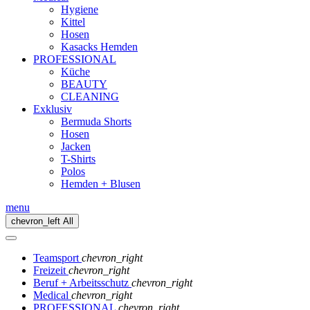
Hygiene
Kittel
Hosen
Kasacks Hemden
PROFESSIONAL
Küche
BEAUTY
CLEANING
Exklusiv
Bermuda Shorts
Hosen
Jacken
T-Shirts
Polos
Hemden + Blusen
menu
chevron_left
All
Teamsport
chevron_right
Freizeit
chevron_right
Beruf + Arbeitsschutz
chevron_right
Medical
chevron_right
PROFESSIONAL
chevron_right